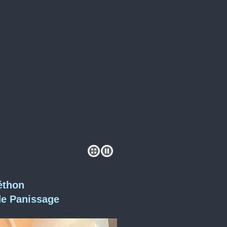
éthon
de Panissage