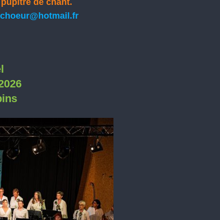
 pupitre de chant.
ichoeur@hotmail.fr
l
 2026
pins